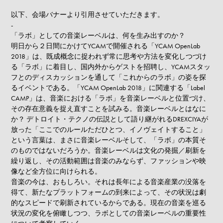
以下、会場バナーより引用させていただきます。
-
「ラボ」としての音楽レーベルは、何を生み出すのか？
明日から２日間にかけてYCAMで開催される「YCAM OpenLab
2018」は、既成概念に捉われず常に思考や方法を変化しつづけ
る「ラボ」に着目し、国内外からゲストを招聘し、YCAMスタッ
フとのディスカッションを通して「これからのラボ」の姿を探
るイベントである。「YCAM OpenLab 2018」に関連する「Label
CAMP」は、音楽における「ラボ」を音楽レーベルと位置づけ、
その存在意義を捉え直すことを試みる。音楽レーベルとはなに
か？ デトロイト・テクノの伝説として語り継がれるDREXCIYAが
放った「ここでのルールただひとつ、イノヴェイトすること」
という言葉は、まさに音楽レーベルそして、「ラボ」の本質そ
のものではないだろうか。音楽レーベルは文化の発掘／刷新を
繰り返し、その活動範囲は音楽のみならず、ファッションや映
像など全方位に向けられる。
音楽の今は、おもしろい。それは長年による音楽産業の没落を
得て、新たなプラットフォームの到来によって、その状況は劇
的なスピードで刷新されているからである。現在の音楽を巡る
状況の変化を俯瞰しつつ、ラボとしての音楽レーベルの重要性